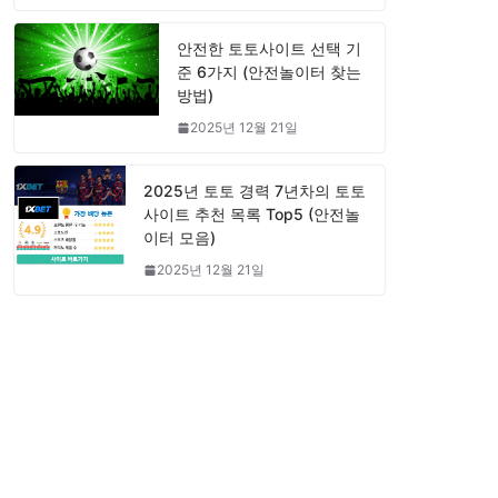
안전한 토토사이트 선택 기
준 6가지 (안전놀이터 찾는
방법)
2025년 12월 21일
2025년 토토 경력 7년차의 토토
사이트 추천 목록 Top5 (안전놀
이터 모음)
2025년 12월 21일