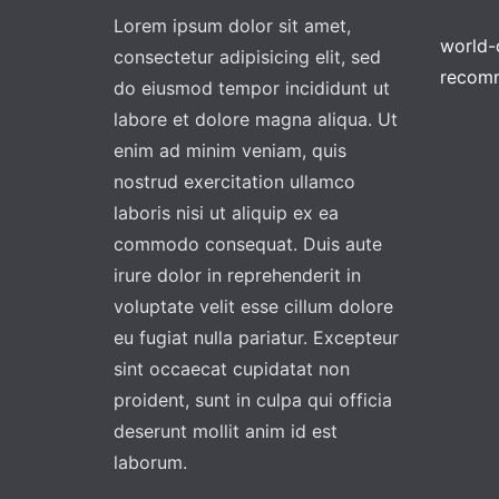
Lorem ipsum dolor sit amet,
world-
consectetur adipisicing elit, sed
recom
do eiusmod tempor incididunt ut
labore et dolore magna aliqua. Ut
enim ad minim veniam, quis
nostrud exercitation ullamco
laboris nisi ut aliquip ex ea
commodo consequat. Duis aute
irure dolor in reprehenderit in
voluptate velit esse cillum dolore
eu fugiat nulla pariatur. Excepteur
sint occaecat cupidatat non
proident, sunt in culpa qui officia
deserunt mollit anim id est
laborum.