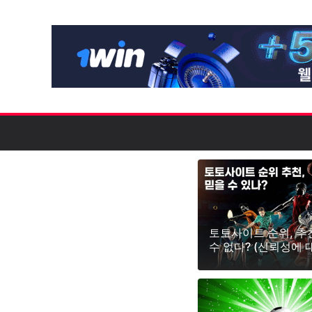
토토사이트 순위, 추
수 없다? (신뢰성에 