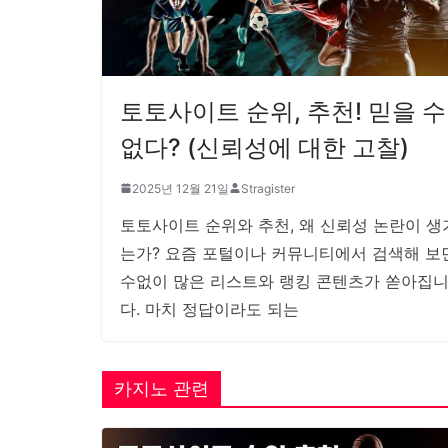
토토사이트 순위, 추천! 믿을 수
없다? (신뢰성에 대한 고찰)
2025년 12월 21일
Stragister
토토사이트 순위와 추천, 왜 신뢰성 논란이 생
는가? 요즘 포털이나 커뮤니티에서 검색해 보
수없이 많은 리스트와 랭킹 콘텐츠가 쏟아집
다. 마치 정답이라도 되는
카지노 관련