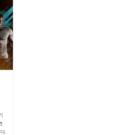
기
면
다.