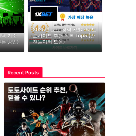
2025년 토토 경력 7년차의 토
선택 기준
토사이트 추천 목록 Top5 (안
찾는 방법)
전놀이터 모음)
Recent Posts